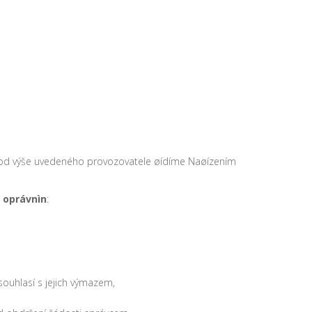
b od výše uvedeného provozovatele øídíme Naøízením
e oprávnìn
:
ouhlasí s jejich výmazem,