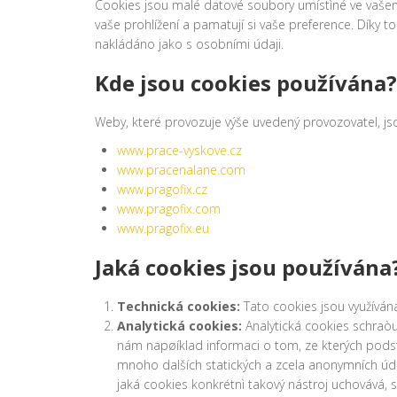
Cookies jsou malé datové soubory umístìné ve vašem p
vaše prohlížení a pamatují si vaše preference. Díky to
nakládáno jako s osobními údaji.
Kde jsou cookies používána?
Weby, které provozuje výše uvedený provozovatel, js
www.prace-vyskove.cz
www.pracenalane.com
www.pragofix.cz
www.pragofix.com
www.pragofix.eu
Jaká cookies jsou používána
Technická cookies:
Tato cookies jsou využíván
Analytická cookies:
Analytická cookies schraòu
nám napøíklad informaci o tom, ze kterých podstra
mnoho dalších statických a zcela anonymních údaj
jaká cookies konkrétnì takový nástroj uchovává, 