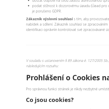
dostat odpovìï na svou žádost adresovanou spr
podat stížnost k dozorovému úøadu (Úøad pro oc
je porušeno GDPR.
Zákazník výslovnì souhlasí
s tím, aby provozovat
nabídek a sdìlení. Zákazník souhlasí se zpracováním
identifikaci oprávnìn kontrolovat své zpracovávané 
V souladu s ustanovením § 89 zákona è. 127/2005 Sb., 
následujícím rozsahu:
Prohlášení o Cookies n
Pro správnou funkci stránek je nìkdy nezbytné umíst
Co jsou cookies?