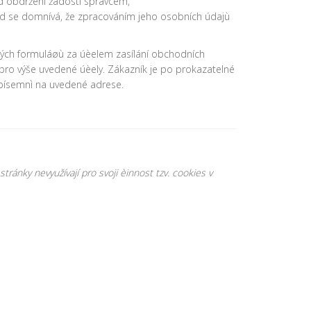
d obdržení žádosti správcem,
ud se domnívá, že zpracováním jeho osobních údajù
vých formuláøù za úèelem zasílání obchodních
pro výše uvedené úèely. Zákazník je po prokazatelné
m písemnì na uvedené adrese.
ánky nevyužívají pro svoji èinnost tzv. cookies v