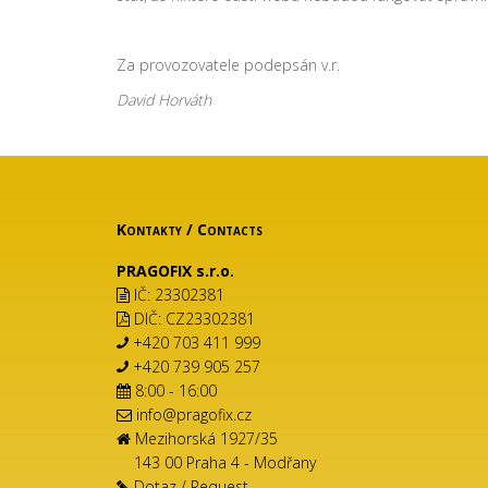
Za provozovatele podepsán v.r.
David Horváth
Kontakty
/
Contacts
PRAGOFIX s.r.o.
IČ: 23302381
DIČ: CZ23302381
+420 703 411 999
+420 739 905 257
8:00 - 16:00
info@pragofix.cz
Mezihorská 1927/35
143 00 Praha 4 - Modřany
Dotaz
/
Request