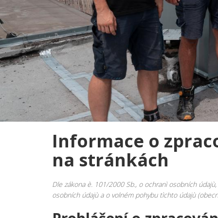
Informace o zpraco
na stránkách
Dle zákona è. 101/2000 Sb., o ochranì osobních údajù, 
osobních údajù a o volném pohybu tìchto údajù (obecné