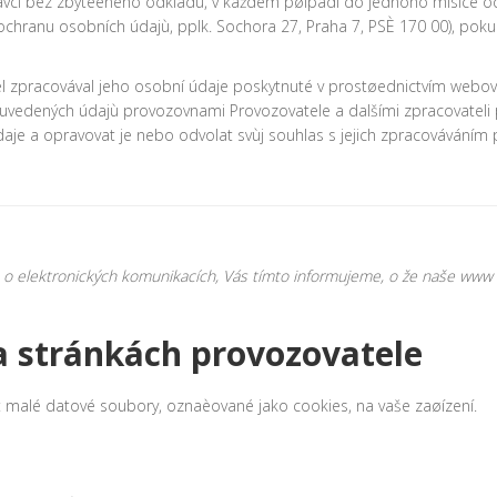
ávci bez zbyteèného odkladu, v každém pøípadì do jednoho mìsíce o
hranu osobních údajù, pplk. Sochora 27, Praha 7, PSÈ 170 00), pok
el zpracovával jeho osobní údaje poskytnuté v prostøednictvím webo
 uvedených údajù provozovnami Provozovatele a dalšími zpracovateli 
údaje a opravovat je nebo odvolat svùj souhlas s jejich zpracovávání
o elektronických komunikacích, Vás tímto informujeme, o že naše www str
a stránkách provozovatele
it malé datové soubory, oznaèované jako cookies, na vaše zaøízení.