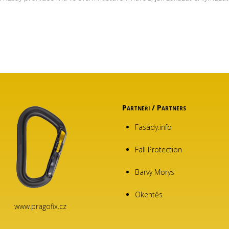
Partneři / Partners
Fasády.info
Fall Protection
Barvy Morys
Okentěs
www.pragofix.cz