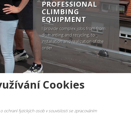
PROFESSIONAL
CLIMBING
EQUIPMENT
I provide complex jobs from from
dismantling and recycling, to
installation and realization of the
order.
yužívání Cookies
 o ochranì fyzických osob v souvislosti se zpracováním