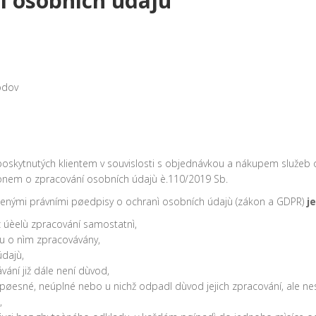
í osobních údajù
e
odov
 poskytnutých klientem v souvislosti s objednávkou a nákupem služe
onem o zpracování osobních údajù è.110/2019 Sb.
edenými právními pøedpisy o ochranì osobních údajù (zákon a GDPR)
j
 z úèelù zpracování samostatnì,
ou o nìm zpracovávány,
údajù,
vání již dále není dùvod,
pøesné, neúplné nebo u nichž odpadl dùvod jejich zpracování, ale nes
,