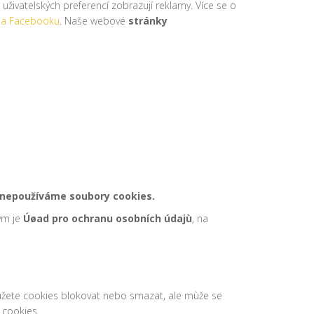
živatelských preferencí zobrazují reklamy. Více se o
 na Facebooku
. Naše webové
stránky
h nepoužíváme soubory cookies.
ým je
Úøad pro ochranu osobních údajù
, na
Mùžete cookies blokovat nebo smazat, ale mùže se
 cookies.