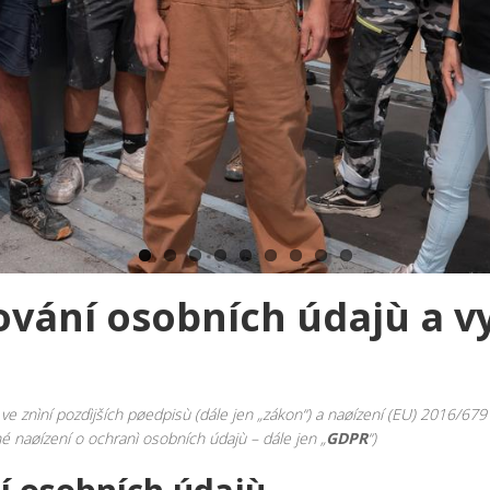
vání osobních údajù a v
ve znìní pozdìjších pøedpisù (dále jen „zákon“) a naøízení (EU) 2016/679
 naøízení o ochranì osobních údajù – dále jen „
GDPR
“)