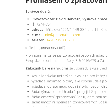
Prohlášení o zpracován
Správce údajù:
Provozovatel:
David Horváth, Výškové prác
IÈ:
73744751
adresa:
Mikulova 1594/4, 149 00 Praha 11 - Ch
e-mail:
info@pracenalane.com
telefon:
+420 739 905 257
(dále jen „
provozovatel
“)
Prohlašujeme, že se pøi zpracování osobních údajù
Evropského parlamentu a Rady (EU) 2016/679 a Zák
Zákazník bere na vìdomí
, že v souladu s výše uv
kdykoliv odvolat udìlený souhlas, a to pro každý
vyžádat si informaci o tom, jaké osobní údaje js
vyžádat si opravu nebo doplnìní svých osobních 
žádat výmaz osobních údajù, pro jejichž zpracová
žádat omezení zpracovávání údajù, které jsou ne
žádat umožnìní pøenesení zpracovávaných údajù