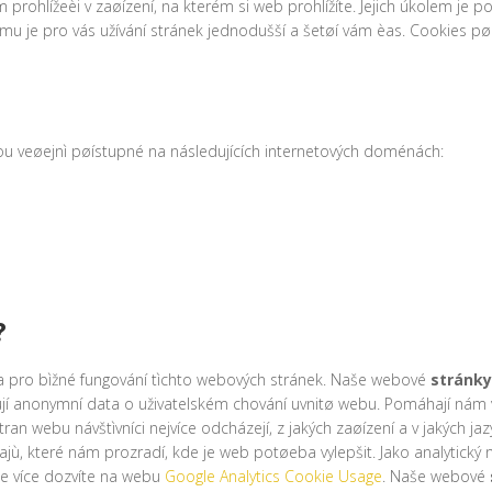
rohlížeèi v zaøízení, na kterém si web prohlížíte. Jejich úkolem je 
mu je pro vás užívání stránek jednodušší a šetøí vám èas. Cookies pøedst
ou veøejnì pøístupné na následujících internetových doménách:
?
a pro bìžné fungování tìchto webových stránek. Naše webové
stránky
jí anonymní data o uživatelském chování uvnitø webu. Pomáhají nám v
n webu návštìvníci nejvíce odcházejí, z jakých zaøízení a v jakých jaz
ù, které nám prozradí, kde je web potøeba vylepšit. Jako analytický n
se více dozvíte na webu
Google Analytics Cookie Usage
. Naše webové