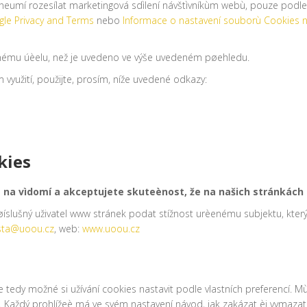
eumí rozesílat marketingová sdìlení návštìvníkùm webù, pouze podle u
le Privacy and Terms
nebo
Informace o nastavení souborù Cookies
inému úèelu, než je uvedeno ve výše uvedeném pøehledu.
m využití, použijte, prosím, níže uvedené odkazy:
kies
e na vìdomí a akceptujete skuteènost, že na našich stránkác
íslušný uživatel www stránek podat stížnost urèenému subjektu, kter
sta@uoou.cz
, web:
www.uoou.cz
 tedy možné si užívání cookies nastavit podle vlastních preferencí. 
. Každý prohlížeè má ve svém nastavení návod, jak zakázat èi vymazat