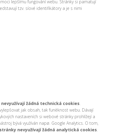
pomoci lepšímu fungování webu. Stránky si pamatují
avují tzv. síové identifikátory a je s nimi
 nevyužívají žádná technická cookies
.
ylepšovat jak obsah, tak funèknost webu. Dávají
ykových nastaveních si webové stránky prohlížejí a
ástroj bývá využíván napø. Google Analytics. O tom,
stránky nevyužívají žádná analytická cookies
.