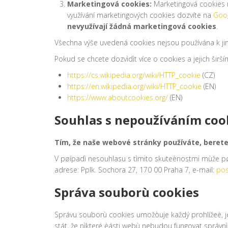
Marketingová cookies:
Marketingová cookies n
využívání marketingových cookies dozvíte na
Goog
nevyužívají žádná marketingová cookies
.
Všechna výše uvedená cookies nejsou používána k j
Pokud se chcete dozvìdìt více o cookies a jejich širší
https://cs.wikipedia.org/wiki/HTTP_cookie
(CZ)
https://en.wikipedia.org/wiki/HTTP_cookie
(EN)
https://www.aboutcookies.org/
(EN)
Souhlas s nepoužíváním coo
Tím, že naše webové stránky používáte, beret
V pøípadì nesouhlasu s tìmito skuteènostmi mùže pø
adrese: Pplk. Sochora 27, 170 00 Praha 7, e-mail:
po
Správa souborù cookies
Správu souborù cookies umožòuje každý prohlížeè, je
stát, že nìkteré èásti webù nebudou fungovat správnì